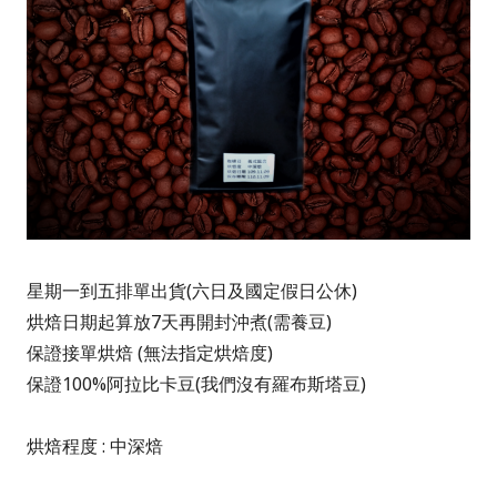
星期一到五排單出貨(六日及國定假日公休)
烘焙日期起算放7天再開封沖煮(需養豆)
保證接單烘焙 (無法指定烘焙度)
保證100%阿拉比卡豆(我們沒有羅布斯塔豆)
烘焙程度
: 中深焙