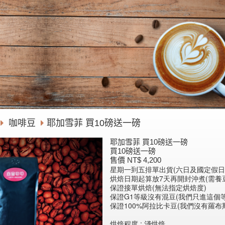
咖啡豆
耶加雪菲 買10磅送一磅
耶加雪菲 買10磅送一磅
買10磅送一磅
售價 NT$ 4,200
星期一到五排單出貨(六日及國定假日
烘焙日期起算放7天再開封沖煮(需養豆
保證接單烘焙(無法指定烘焙度) 
保證G1等級沒有混豆(我們只進這個等
保證100%阿拉比卡豆(我們沒有羅布斯
烘焙程度 : 淺烘焙 