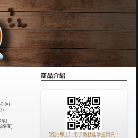
商品介紹
公休)
) 
級)
塔豆) 
【隨拍即上】用手機就能掌握資訊！