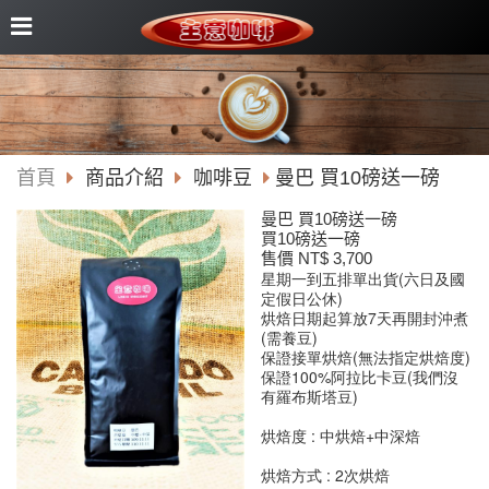
首頁
商品介紹
咖啡豆
曼巴 買10磅送一磅
曼巴 買10磅送一磅
買10磅送一磅
售價 NT$ 3,700
星期一到五排單出貨(六日及國
定假日公休)
烘焙日期起算放7天再開封沖煮
(需養豆)
保證接單烘焙(無法指定烘焙度)
保證100%阿拉比卡豆(我們沒
有羅布斯塔豆)
烘焙度 :
中烘焙+中深焙
烘焙方式 : 2次烘焙