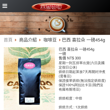
首頁
商品介紹
咖啡豆
巴西 喜拉朵 一磅454g
巴西 喜拉朵 一磅454g
一磅
售價 NT$ 300
星期一到五排單出貨(六日及國
定假日公休)
烘焙日期起算放7天再開封沖煮
(需養豆)
保證接單烘焙(無法指定烘焙度)
保證100%阿拉比卡豆(我們沒
有羅布斯塔豆)
烘焙程度 : 中焙
烘焙方式 : 1次烘焙