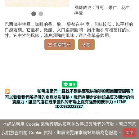
風味敘述 : 可可
、
果仁
、
花生
、
檸檬
巴西屬中性豆，咖啡的香、酸、 醇都在中 度，苦味較低，以平順的
口感著稱。它溫和、微酸、入口柔滑圓潤，雖平順卻有相當好的回
甘。它中性的風味，清爽調和的風味，適合作單品飲用。
咖啡店家們一直找不到供應現烘咖啡的廠商而苦腦嗎？
訂閱商品訊息
可以看看我們所提供的商品以及價格，我們有穩定的烘焙品質及穩定的供
貨能力，讓您的店在競爭激烈的市場上保有強勢的競爭力。LINE 
ID:0980223887
Powered by hosting.url.com.tw
本網站利用 Cookie 來執行網站服務並改善您與我們的互動。若您同意
我們放置相關 Cookie 資料，繼續瀏覽讓本網站繼續為您服務。